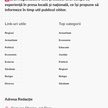
experienţă în presa locală şi naţională, ce îşi propune să
informeze în timp util publicul cititor.
Link-uri utile
Top categorii
Regiuni
Actualitate
Actualitate
Economie
Politică
Educatie
Economie
Justiție
Externe
Politică
Sănătate
Regiuni
Religie
Religie
Diverse
Sănătate
Adresa Redacție