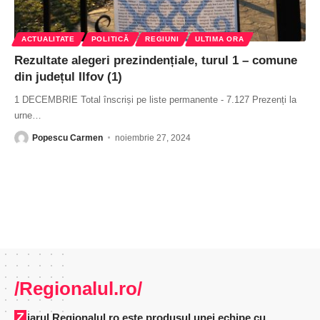
ACTUALITATE
POLITICĂ
REGIUNI
ULTIMA ORA
Rezultate alegeri prezindențiale, turul 1 – comune
din județul Ilfov (1)
1 DECEMBRIE Total înscriși pe liste permanente - 7.127 Prezenți la
urne
…
Popescu Carmen
noiembrie 27, 2024
/Regionalul.ro/
Ziarul Regionalul.ro este produsul unei echipe cu