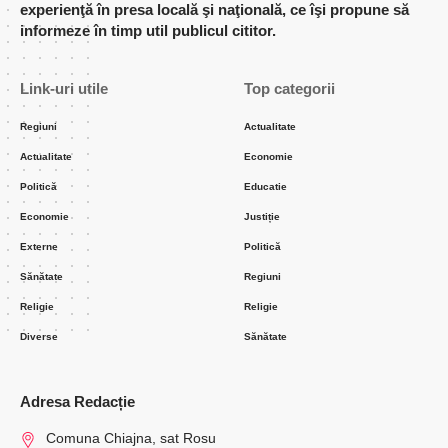
experienţă în presa locală şi naţională, ce îşi propune să
informeze în timp util publicul cititor.
Link-uri utile
Top categorii
Regiuni
Actualitate
Actualitate
Economie
Politică
Educatie
Economie
Justiție
Externe
Politică
Sănătate
Regiuni
Religie
Religie
Diverse
Sănătate
Adresa Redacție
Comuna Chiajna, sat Rosu