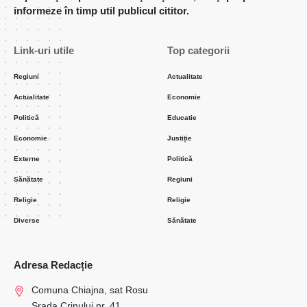
informeze în timp util publicul cititor.
Link-uri utile
Top categorii
Regiuni
Actualitate
Actualitate
Economie
Politică
Educatie
Economie
Justiție
Externe
Politică
Sănătate
Regiuni
Religie
Religie
Diverse
Sănătate
Adresa Redacție
Comuna Chiajna, sat Rosu
Srada Crinului nr. 41