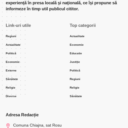
experienţă în presa locală şi naţională, ce îşi propune să
informeze în timp util publicul cititor.
Link-uri utile
Top categorii
Regiuni
Actualitate
Actualitate
Economie
Politică
Educatie
Economie
Justiție
Externe
Politică
Sănătate
Regiuni
Religie
Religie
Diverse
Sănătate
Adresa Redacție
Comuna Chiajna, sat Rosu