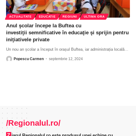
ACTUALITATE
EDUCATIE
REGIUNI
ULTIMA ORA
Anul şcolar începe la Buftea cu
investiţii semnificative în educaţie şi sprijin pentru
iniţiativele private
Un nou an școlar a început în orașul Buftea, iar administrația locală
…
Popescu Carmen
septembrie 12, 2024
/Regionalul.ro/
Ziarul Regionalul.ro este produsul unei echipe cu