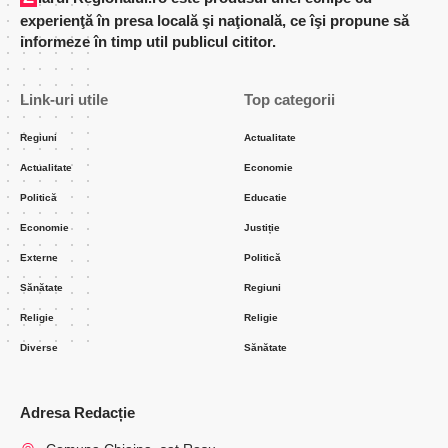
experienţă în presa locală şi naţională, ce îşi propune să
informeze în timp util publicul cititor.
Link-uri utile
Top categorii
Regiuni
Actualitate
Actualitate
Economie
Politică
Educatie
Economie
Justiție
Externe
Politică
Sănătate
Regiuni
Religie
Religie
Diverse
Sănătate
Adresa Redacție