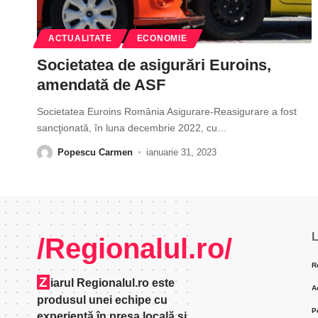
ACTUALITATE
ECONOMIE
Societatea de asigurări Euroins,
amendată de ASF
Societatea Euroins România Asigurare-Reasigurare a fost
sancţionată, în luna decembrie 2022, cu
…
Popescu Carmen
ianuarie 31, 2023
L
/Regionalul.ro/
R
Z
iarul Regionalul.ro este
A
produsul unei echipe cu
P
experienţă în presa locală şi