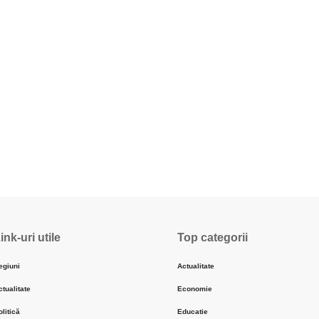
ink-uri utile
Top categorii
egiuni
Actualitate
ctualitate
Economie
olitică
Educatie