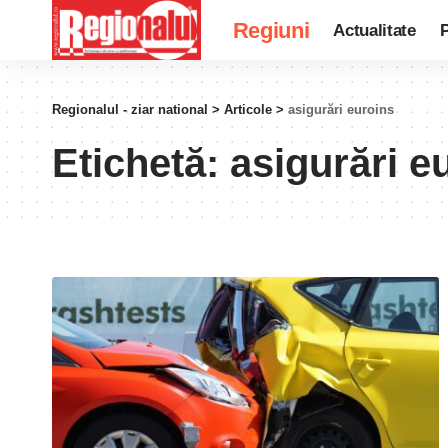
Regiuni
Actualitate
P
Regionalul - ziar national
>
Articole
>
asigurări euroins
Etichetă:
asigurări e