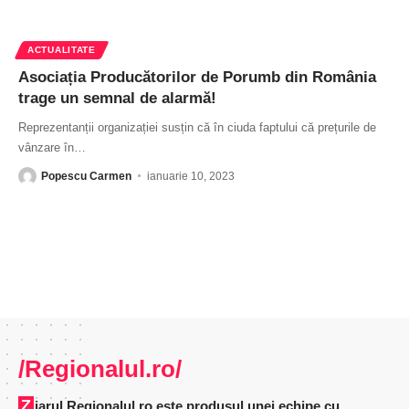
ACTUALITATE
Asociația Producătorilor de Porumb din România
trage un semnal de alarmă!
Reprezentanții organizației susțin că în ciuda faptului că prețurile de
vânzare în
…
Popescu Carmen
ianuarie 10, 2023
/Regionalul.ro/
Ziarul Regionalul.ro este produsul unei echipe cu