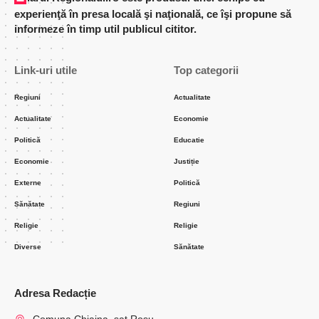
experienţă în presa locală şi naţională, ce îşi propune să
informeze în timp util publicul cititor.
Link-uri utile
Top categorii
Regiuni
Actualitate
Actualitate
Economie
Politică
Educatie
Economie
Justiție
Externe
Politică
Sănătate
Regiuni
Religie
Religie
Diverse
Sănătate
Adresa Redacție