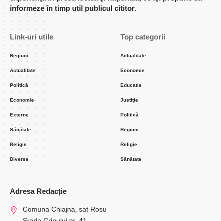
informeze în timp util publicul cititor.
Link-uri utile
Top categorii
Regiuni
Actualitate
Actualitate
Economie
Politică
Educatie
Economie
Justiție
Externe
Politică
Sănătate
Regiuni
Religie
Religie
Diverse
Sănătate
Adresa Redacție
Comuna Chiajna, sat Rosu
Srada Crinului nr. 41