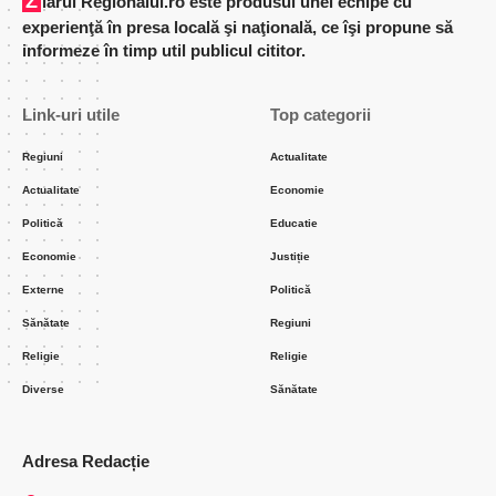
Ziarul Regionalul.ro este produsul unei echipe cu
experienţă în presa locală şi naţională, ce îşi propune să
informeze în timp util publicul cititor.
Link-uri utile
Top categorii
Regiuni
Actualitate
Actualitate
Economie
Politică
Educatie
Economie
Justiție
Externe
Politică
Sănătate
Regiuni
Religie
Religie
Diverse
Sănătate
Adresa Redacție