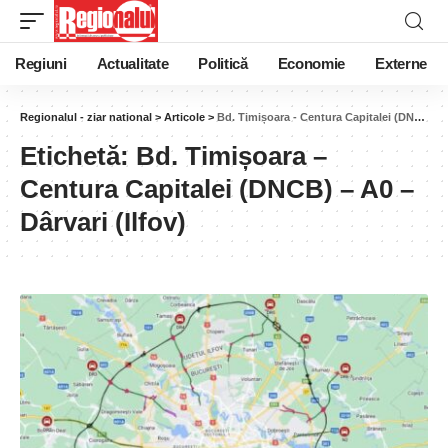
Regiuni
Actualitate
Politică
Economie
Externe
Regionalul - ziar national
>
Articole
>
Bd. Timișoara - Centura Capitalei (DNCB) - A0 - Dârvari (Ilfov)
Etichetă:
Bd. Timișoara –
Centura Capitalei (DNCB) – A0 –
Dârvari (Ilfov)