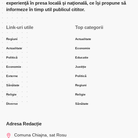
experienţă în presa locală şi naţională, ce îşi propune să
informeze în timp util publicul cititor.
Link-uri utile
Top categorii
Regiuni
Actualitate
Actualitate
Economie
Politică
Educatie
Economie
Justiție
Externe
Politică
Sănătate
Regiuni
Religie
Religie
Diverse
Sănătate
Adresa Redacție
Comuna Chiajna, sat Rosu