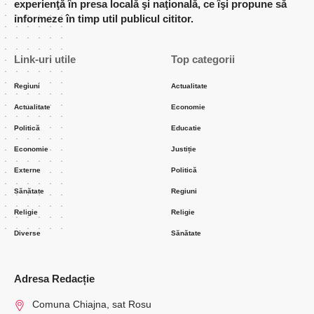
experienţă în presa locală şi naţională, ce îşi propune să
informeze în timp util publicul cititor.
Link-uri utile
Top categorii
Regiuni
Actualitate
Actualitate
Economie
Politică
Educatie
Economie
Justiție
Externe
Politică
Sănătate
Regiuni
Religie
Religie
Diverse
Sănătate
Adresa Redacție
Comuna Chiajna, sat Rosu