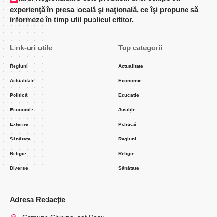
experienţă în presa locală şi naţională, ce îşi propune să
informeze în timp util publicul cititor.
Link-uri utile
Top categorii
Regiuni
Actualitate
Actualitate
Economie
Politică
Educatie
Economie
Justiție
Externe
Politică
Sănătate
Regiuni
Religie
Religie
Diverse
Sănătate
Adresa Redacție