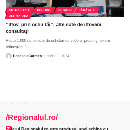
ACTUALITATE
DIVERSE
REGIUNI
SĂNĂTATE
ULTIMA ORA
”Ilfov, prin ochii tăi”, alte sute de ilfoveni
consultați
Peste 1.000 de perechi de ochelari de vedere, prescrişi pentru
brăneşteni 
…
Popescu Carmen
aprilie 2, 2024
/Regionalul.ro/
Ziarul Regionalul.ro este produsul unei echipe cu