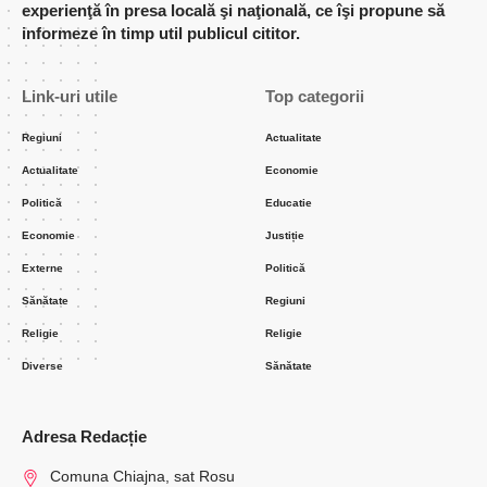
experienţă în presa locală şi naţională, ce îşi propune să
informeze în timp util publicul cititor.
Link-uri utile
Top categorii
Regiuni
Actualitate
Actualitate
Economie
Politică
Educatie
Economie
Justiție
Externe
Politică
Sănătate
Regiuni
Religie
Religie
Diverse
Sănătate
Adresa Redacție
Comuna Chiajna, sat Rosu