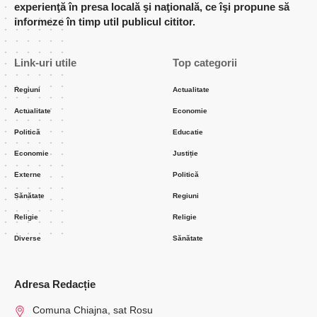
experienţă în presa locală şi naţională, ce îşi propune să
informeze în timp util publicul cititor.
Link-uri utile
Top categorii
Regiuni
Actualitate
Actualitate
Economie
Politică
Educatie
Economie
Justiție
Externe
Politică
Sănătate
Regiuni
Religie
Religie
Diverse
Sănătate
Adresa Redacție
Comuna Chiajna, sat Rosu