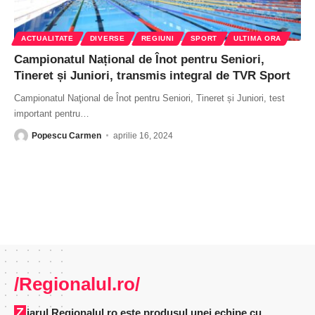
ACTUALITATE
DIVERSE
REGIUNI
SPORT
ULTIMA ORA
Campionatul Național de Înot pentru Seniori,
Tineret și Juniori, transmis integral de TVR Sport
Campionatul Naţional de Înot pentru Seniori, Tineret și Juniori, test
important pentru
…
Popescu Carmen
aprilie 16, 2024
/Regionalul.ro/
Ziarul Regionalul.ro este produsul unei echipe cu