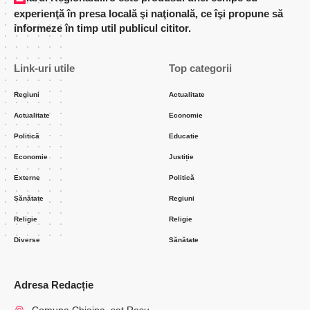
experienţă în presa locală şi naţională, ce îşi propune să
informeze în timp util publicul cititor.
Link-uri utile
Top categorii
Regiuni
Actualitate
Actualitate
Economie
Politică
Educatie
Economie
Justiție
Externe
Politică
Sănătate
Regiuni
Religie
Religie
Diverse
Sănătate
Adresa Redacție