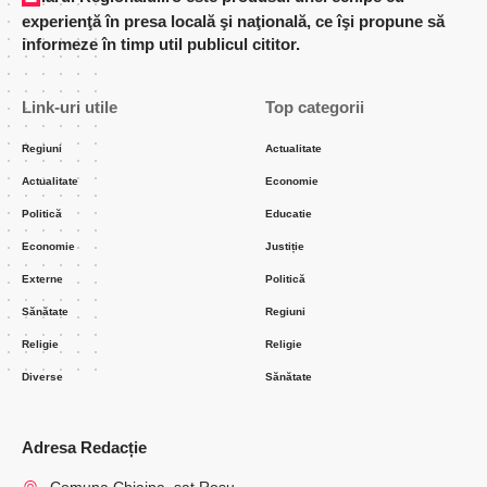
experienţă în presa locală şi naţională, ce îşi propune să
informeze în timp util publicul cititor.
Link-uri utile
Top categorii
Regiuni
Actualitate
Actualitate
Economie
Politică
Educatie
Economie
Justiție
Externe
Politică
Sănătate
Regiuni
Religie
Religie
Diverse
Sănătate
Adresa Redacție