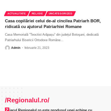
ACTUALITATE
RELIGIE
UNCATEGORIZED
Casa copilăriei celui de-al cincilea Patriarh BOR,
ridicată cu ajutorul Patriarhiei Romane
Casa Memorială ”Teoctist Arăpașu” din județul Botoşani, dedicată
Patriarhului Bisericii Ortodoxe Române
…
Admin
februarie 21, 2023
/Regionalul.ro/
Ziarul Regionalul.ro este produsul unei echipe cu