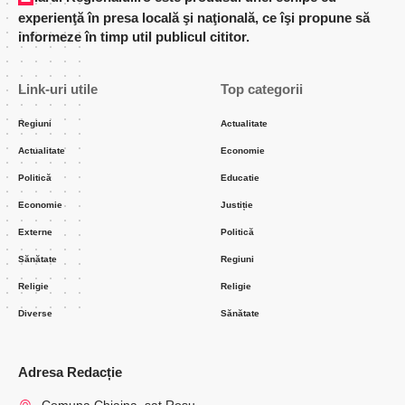
experienţă în presa locală şi naţională, ce îşi propune să
informeze în timp util publicul cititor.
Link-uri utile
Top categorii
Regiuni
Actualitate
Actualitate
Economie
Politică
Educatie
Economie
Justiție
Externe
Politică
Sănătate
Regiuni
Religie
Religie
Diverse
Sănătate
Adresa Redacție