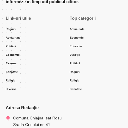
informeze în timp util publicul cititor.
Link-uri utile
Top categorii
Regiuni
Actualitate
Actualitate
Economie
Politică
Educatie
Economie
Justiție
Externe
Politică
Sănătate
Regiuni
Religie
Religie
Diverse
Sănătate
Adresa Redacție
Comuna Chiajna, sat Rosu
Srada Crinului nr. 41