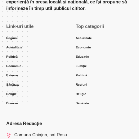
experienţă în presa locală şi naţională, ce îşi propune să
informeze în timp util publicul cititor.
Link-uri utile
Top categorii
Regiuni
Actualitate
Actualitate
Economie
Politică
Educatie
Economie
Justiție
Externe
Politică
Sănătate
Regiuni
Religie
Religie
Diverse
Sănătate
Adresa Redacție
Comuna Chiajna, sat Rosu