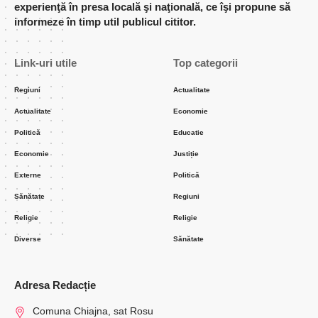
experienţă în presa locală şi naţională, ce îşi propune să
informeze în timp util publicul cititor.
Link-uri utile
Top categorii
Regiuni
Actualitate
Actualitate
Economie
Politică
Educatie
Economie
Justiție
Externe
Politică
Sănătate
Regiuni
Religie
Religie
Diverse
Sănătate
Adresa Redacție
Comuna Chiajna, sat Rosu