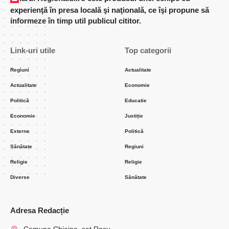
experienţă în presa locală şi naţională, ce îşi propune să
informeze în timp util publicul cititor.
Link-uri utile
Top categorii
Regiuni
Actualitate
Actualitate
Economie
Politică
Educatie
Economie
Justiție
Externe
Politică
Sănătate
Regiuni
Religie
Religie
Diverse
Sănătate
Adresa Redacție