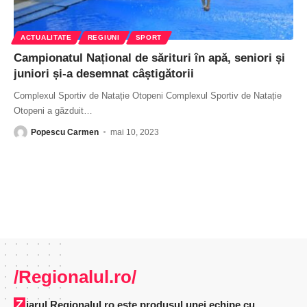
ACTUALITATE
REGIUNI
SPORT
Campionatul Național de sărituri în apă, seniori și
juniori și-a desemnat câștigătorii
Complexul Sportiv de Natație Otopeni Complexul Sportiv de Natație
Otopeni a găzduit
…
Popescu Carmen
mai 10, 2023
/Regionalul.ro/
Ziarul Regionalul.ro este produsul unei echipe cu