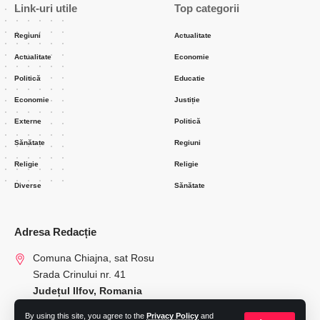
Link-uri utile
Top categorii
Regiuni
Actualitate
Actualitate
Economie
Politică
Educatie
Economie
Justiție
Externe
Politică
Sănătate
Regiuni
Religie
Religie
Diverse
Sănătate
Adresa Redacție
Comuna Chiajna, sat Rosu
Srada Crinului nr. 41
Județul Ilfov, Romania
By using this site, you agree to the
Privacy Policy
and