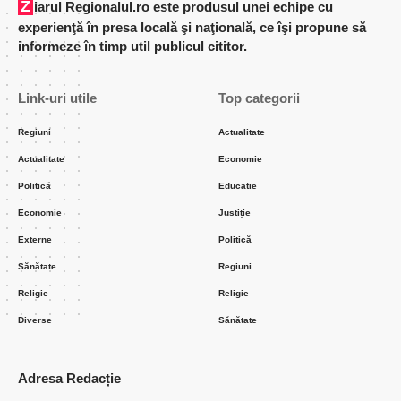
Ziarul Regionalul.ro este produsul unei echipe cu
experienţă în presa locală şi naţională, ce îşi propune să
informeze în timp util publicul cititor.
Link-uri utile
Top categorii
Regiuni
Actualitate
Actualitate
Economie
Politică
Educatie
Economie
Justiție
Externe
Politică
Sănătate
Regiuni
Religie
Religie
Diverse
Sănătate
Adresa Redacție