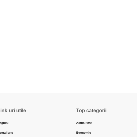
ink-uri utile
Top categorii
egiuni
Actualitate
ctualitate
Economie