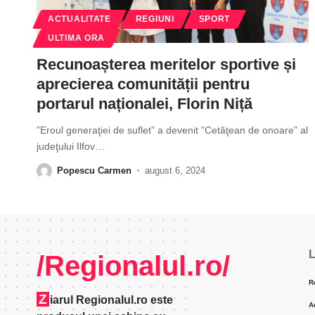
ACTUALITATE
REGIUNI
SPORT
ULTIMA ORA
Recunoașterea meritelor sportive și
aprecierea comunității pentru
portarul naționalei, Florin Niță
”Eroul generaţiei de suflet” a devenit ”Cetăţean de onoare” al
judeţului Ilfov
…
Popescu Carmen
august 6, 2024
L
/Regionalul.ro/
R
Z
iarul Regionalul.ro este
A