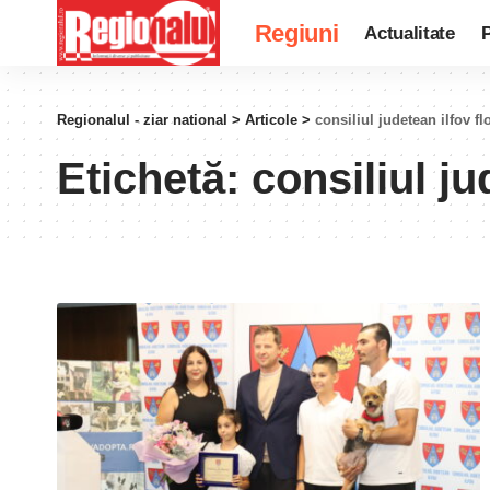
Regiuni
Actualitate
P
Regionalul - ziar national
>
Articole
>
consiliul judetean ilfov fl
Etichetă:
consiliul ju