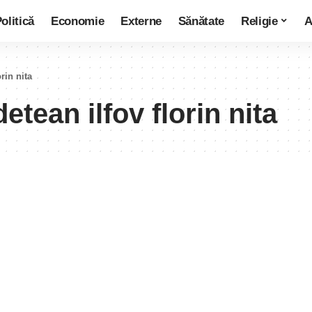
olitică
Economie
Externe
Sănătate
Religie
A
orin nita
detean ilfov florin nita