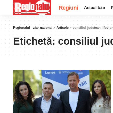
Regiuni
Actualitate
P
Regionalul - ziar national
>
Articole
>
consiliul judetean ilfov pr
Etichetă:
consiliul ju