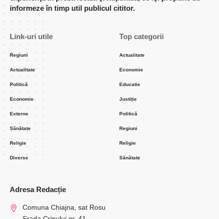
informeze în timp util publicul cititor.
Link-uri utile
Top categorii
Regiuni
Actualitate
Actualitate
Economie
Politică
Educatie
Economie
Justiție
Externe
Politică
Sănătate
Regiuni
Religie
Religie
Diverse
Sănătate
Adresa Redacție
Comuna Chiajna, sat Rosu
Srada Crinului nr. 41