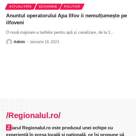
ACTUALITATE
ECONOMIE
POLITICĂ
Anuntul operatorului Apa Ilfov ii nemulțumește pe
ilfoveni
O nouă majorare a tarifelor pentru apă și canalizare, de la 1
…
Admin
ianuarie 18, 2023
/Regionalul.ro/
Ziarul Regionalul.ro este produsul unei echipe cu
experienţă în presa locală şi naţională, ce îşi propune să