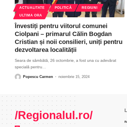
ACTUALITATE
POLITICĂ
REGIUNI
ULTIMA ORA
Învestiți pentru viitorul comunei
Ciolpani – primarul Călin Bogdan
Cristian și noii consilieri, uniți pentru
dezvoltarea localității
Seara de sâmbătă, 26 octombrie, a fost una cu adevărat
specială pentru
…
Popescu Carmen
noiembrie 15, 2024
L
/Regionalul.ro/
R