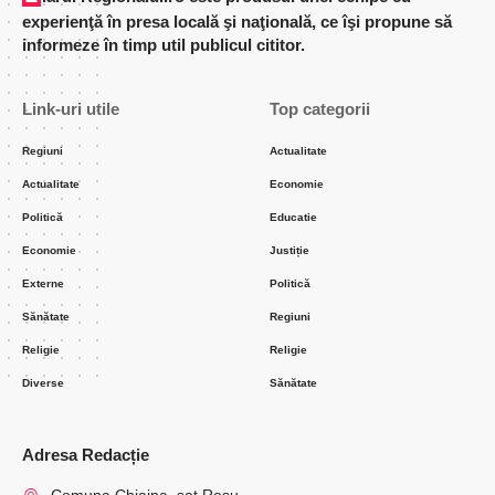
experienţă în presa locală şi naţională, ce îşi propune să
informeze în timp util publicul cititor.
Link-uri utile
Top categorii
Regiuni
Actualitate
Actualitate
Economie
Politică
Educatie
Economie
Justiție
Externe
Politică
Sănătate
Regiuni
Religie
Religie
Diverse
Sănătate
Adresa Redacție