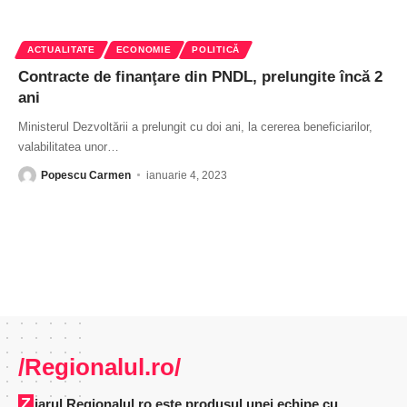
ACTUALITATE
ECONOMIE
POLITICĂ
Contracte de finanţare din PNDL, prelungite încă 2
ani
Ministerul Dezvoltării a prelungit cu doi ani, la cererea beneficiarilor,
valabilitatea unor
…
Popescu Carmen
ianuarie 4, 2023
/Regionalul.ro/
Ziarul Regionalul.ro este produsul unei echipe cu