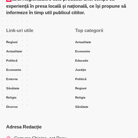
experienţă în presa locală şi naţională, ce îşi propune să
informeze în timp util publicul cititor.
Link-uri utile
Top categorii
Regiuni
Actualitate
Actualitate
Economie
Politică
Educatie
Economie
Justiție
Externe
Politică
Sănătate
Regiuni
Religie
Religie
Diverse
Sănătate
Adresa Redacție