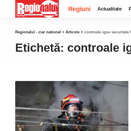
Regiuni
Actualitate
P
Regionalul - ziar national
>
Articole
>
controale igsu securitate 
Etichetă:
controale i