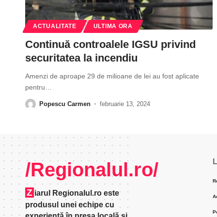
ACTUALITATE
ULTIMA ORA
Continuă controalele IGSU privind
securitatea la incendiu
Amenzi de aproape 29 de milioane de lei au fost aplicate
pentru
…
Popescu Carmen
februarie 13, 2024
L
/Regionalul.ro/
R
Z
iarul Regionalul.ro este
A
produsul unei echipe cu
P
experienţă în presa locală şi