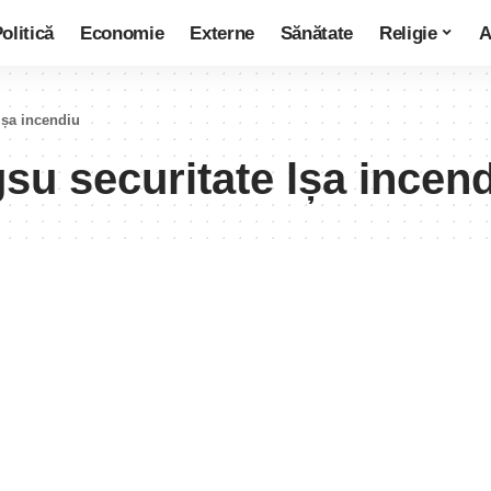
olitică
Economie
Externe
Sănătate
Religie
A
lșa incendiu
gsu securitate lșa incen