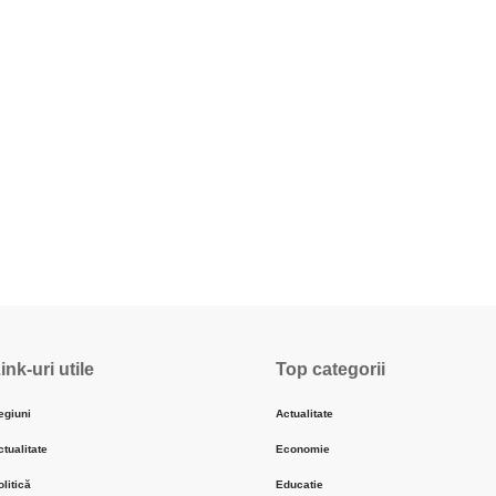
ink-uri utile
Top categorii
egiuni
Actualitate
ctualitate
Economie
olitică
Educatie