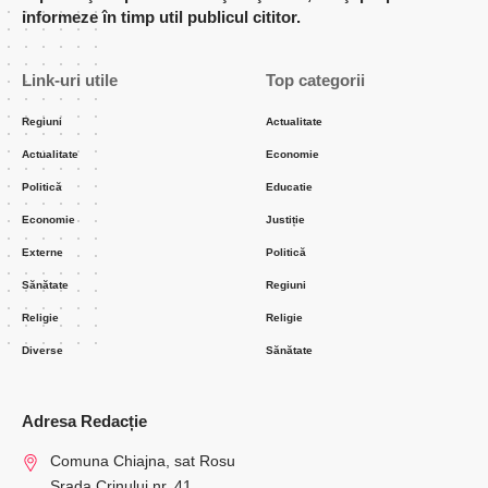
informeze în timp util publicul cititor.
Link-uri utile
Top categorii
Regiuni
Actualitate
Actualitate
Economie
Politică
Educatie
Economie
Justiție
Externe
Politică
Sănătate
Regiuni
Religie
Religie
Diverse
Sănătate
Adresa Redacție
Comuna Chiajna, sat Rosu
Srada Crinului nr. 41