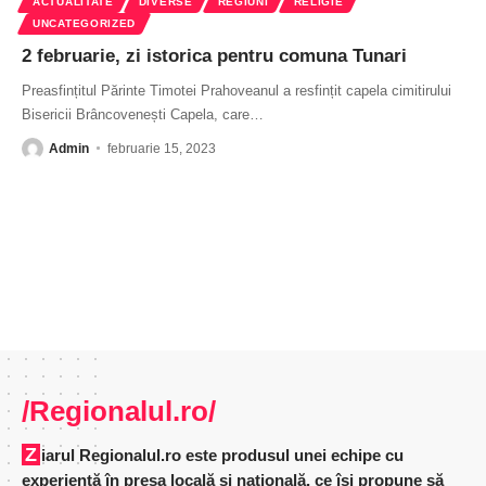
ACTUALITATE
DIVERSE
REGIUNI
RELIGIE
UNCATEGORIZED
2 februarie, zi istorica pentru comuna Tunari
Preasfințitul Părinte Timotei Prahoveanul a resfințit capela cimitirului
Bisericii Brâncovenești Capela, care
…
Admin
februarie 15, 2023
/Regionalul.ro/
Ziarul Regionalul.ro este produsul unei echipe cu
experienţă în presa locală şi naţională, ce îşi propune să