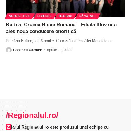
ACTUALITATE
DIVERSE
REGIUNI
SĂNĂTATE
Buftea. Crucea Roșie Română – Filiala Ilfov și-a
ales noua conducere onorifică
Primăria Buftea, joi, 6 aprilie. Cu o zi înaintea Zilei Mondiale a
…
Popescu Carmen
aprilie 11, 2023
/Regionalul.ro/
Ziarul Regionalul.ro este produsul unei echipe cu