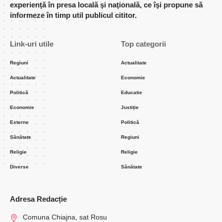
experienţă în presa locală şi naţională, ce îşi propune să
informeze în timp util publicul cititor.
Link-uri utile
Top categorii
Regiuni
Actualitate
Actualitate
Economie
Politică
Educatie
Economie
Justiție
Externe
Politică
Sănătate
Regiuni
Religie
Religie
Diverse
Sănătate
Adresa Redacție
Comuna Chiajna, sat Rosu