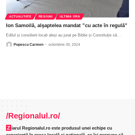
ACTUALITATE
REGIUNI
ULTIMA ORA
Ion Samoilă, alşaptelea mandat ”cu acte în regulă”
Edilul și consilierii locali aleși au jurat pe Biblie și Constituție să
…
Popescu Carmen
octombrie 30, 2024
/Regionalul.ro/
Ziarul Regionalul.ro este produsul unei echipe cu
experienţă în presa locală şi naţională, ce îşi propune să