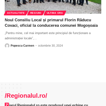
ACTUALITATE
REGIUNI
ULTIMA ORA
Noul Consiliu Local și primarul Florin Răducu
Covaci, oficial la conducerea comunei Mogoșoaia
„Pentru mine, cel mai important este principiul de funcționare a
administrației locale”,
…
Popescu Carmen
octombrie 30, 2024
/Regionalul.ro/
Ziarul Regionalul.ro este produsul unei echipe cu