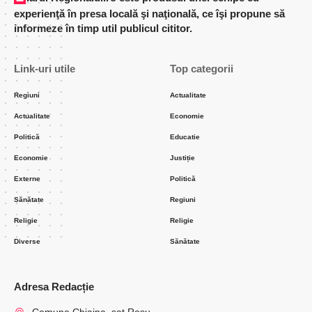
experienţă în presa locală şi naţională, ce îşi propune să
informeze în timp util publicul cititor.
Link-uri utile
Top categorii
Regiuni
Actualitate
Actualitate
Economie
Politică
Educatie
Economie
Justiție
Externe
Politică
Sănătate
Regiuni
Religie
Religie
Diverse
Sănătate
Adresa Redacție