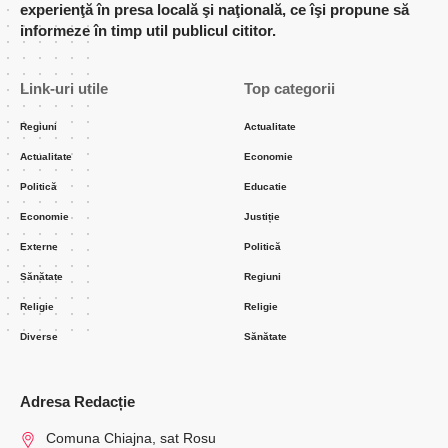
experienţă în presa locală şi naţională, ce îşi propune să
informeze în timp util publicul cititor.
Link-uri utile
Top categorii
Regiuni
Actualitate
Actualitate
Economie
Politică
Educatie
Economie
Justiție
Externe
Politică
Sănătate
Regiuni
Religie
Religie
Diverse
Sănătate
Adresa Redacție
Comuna Chiajna, sat Rosu