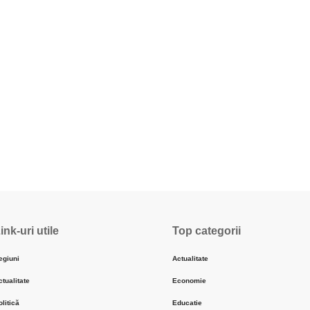
ink-uri utile
Top categorii
egiuni
Actualitate
ctualitate
Economie
olitică
Educatie