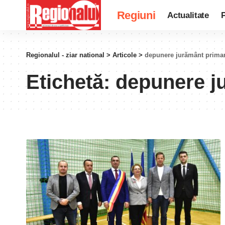
Regiuni
Actualitate
P
Regionalul - ziar national
>
Articole
>
depunere jurământ primar
Etichetă:
depunere j