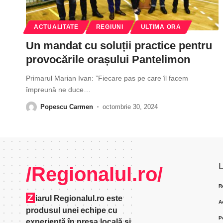
ACTUALITATE
REGIUNI
ULTIMA ORA
Un mandat cu soluții practice pentru
provocările orașului Pantelimon
Primarul Marian Ivan: ”Fiecare pas pe care îl facem
împreună ne duce
…
Popescu Carmen
octombrie 30, 2024
L
/Regionalul.ro/
R
Z
iarul Regionalul.ro este
A
produsul unei echipe cu
P
experienţă în presa locală şi