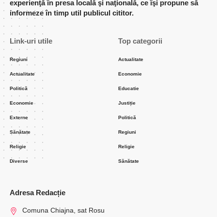
experienţă în presa locală şi naţională, ce îşi propune să
informeze în timp util publicul cititor.
Link-uri utile
Top categorii
Regiuni
Actualitate
Actualitate
Economie
Politică
Educatie
Economie
Justiție
Externe
Politică
Sănătate
Regiuni
Religie
Religie
Diverse
Sănătate
Adresa Redacție
Comuna Chiajna, sat Rosu