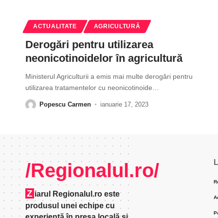
ACTUALITATE
AGRICULTURĂ
Derogări pentru utilizarea
neonicotinoidelor în agricultură
Ministerul Agriculturii a emis mai multe derogări pentru
utilizarea tratamentelor cu neonicotinoide
…
Popescu Carmen
ianuarie 17, 2023
L
/Regionalul.ro/
R
Z
iarul Regionalul.ro este
A
produsul unei echipe cu
P
experienţă în presa locală şi