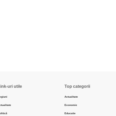
ink-uri utile
Top categorii
egiuni
Actualitate
ctualitate
Economie
olitică
Educatie