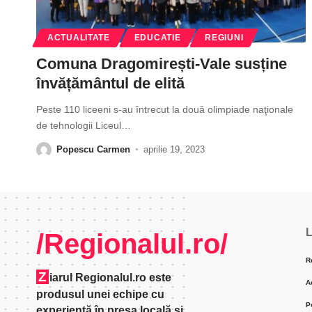
ACTUALITATE
EDUCATIE
REGIUNI
Comuna Dragomirești-Vale susține
învățământul de elită
Peste 110 liceeni s-au întrecut la două olimpiade naţionale
de tehnologii Liceul
…
Popescu Carmen
aprilie 19, 2023
L
/Regionalul.ro/
R
Z
iarul Regionalul.ro este
A
produsul unei echipe cu
P
experienţă în presa locală şi