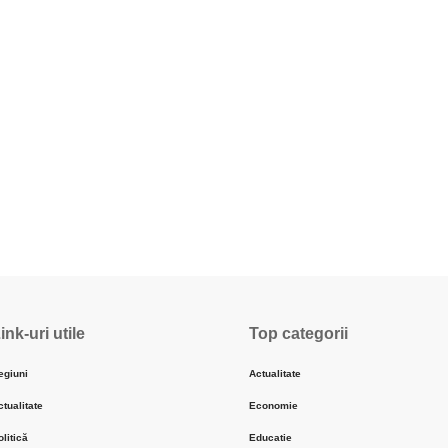
ink-uri utile
Top categorii
egiuni
Actualitate
ctualitate
Economie
olitică
Educatie