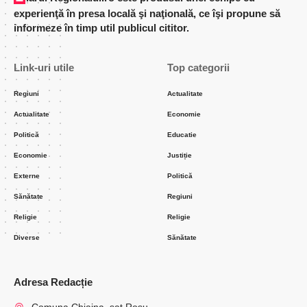
experienţă în presa locală şi naţională, ce îşi propune să
informeze în timp util publicul cititor.
Link-uri utile
Top categorii
Regiuni
Actualitate
Actualitate
Economie
Politică
Educatie
Economie
Justiție
Externe
Politică
Sănătate
Regiuni
Religie
Religie
Diverse
Sănătate
Adresa Redacție