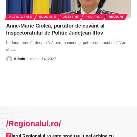
ACTUALITATE
EDUCATIE
JUSTIȚIE
POLITICĂ
REGIUNI
Anne-Marie Ciolcă, purtător de cuvânt al
Inspectoratului de Poliție Județean Ilfov
În ”luna femeii”, despre ”dăruire, pasiune şi putere de sacrificiu” ”Am
știut
…
Admin
martie 14, 2023
/Regionalul.ro/
Ziarul Regionalul.ro este produsul unei echipe cu