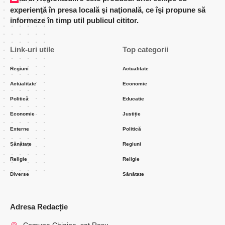
experienţă în presa locală şi naţională, ce îşi propune să
informeze în timp util publicul cititor.
Link-uri utile
Top categorii
Regiuni
Actualitate
Actualitate
Economie
Politică
Educatie
Economie
Justiție
Externe
Politică
Sănătate
Regiuni
Religie
Religie
Diverse
Sănătate
Adresa Redacție