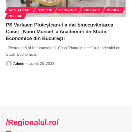
ACTUALITATE
DIVERSE
ECONOMIE
EDUCATIE
REGIUNI
RELIGIE
PS Varlaam Ploieșteanul a dat binecuvântarea
Casei „Nanu Muscel’ a Academiei de Studii
Economice din București
Restaurată și înfrumusețată, Casa ”Nanu Muscel” a Academiei de
Studii Economice
…
Admin
aprilie 25, 2023
/Regionalul.ro/