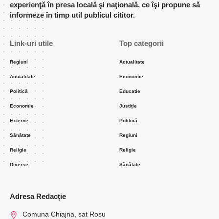
experienţă în presa locală şi naţională, ce îşi propune să
informeze în timp util publicul cititor.
Link-uri utile
Top categorii
Regiuni
Actualitate
Actualitate
Economie
Politică
Educatie
Economie
Justiție
Externe
Politică
Sănătate
Regiuni
Religie
Religie
Diverse
Sănătate
Adresa Redacție
Comuna Chiajna, sat Rosu