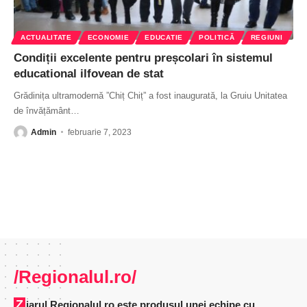
ACTUALITATE
ECONOMIE
EDUCATIE
POLITICĂ
REGIUNI
Condiții excelente pentru preșcolari în sistemul
educational ilfovean de stat
Grădinița ultramodernă ”Chiț Chiț” a fost inaugurată, la Gruiu Unitatea
de învățământ
…
Admin
februarie 7, 2023
/Regionalul.ro/
Ziarul Regionalul.ro este produsul unei echipe cu