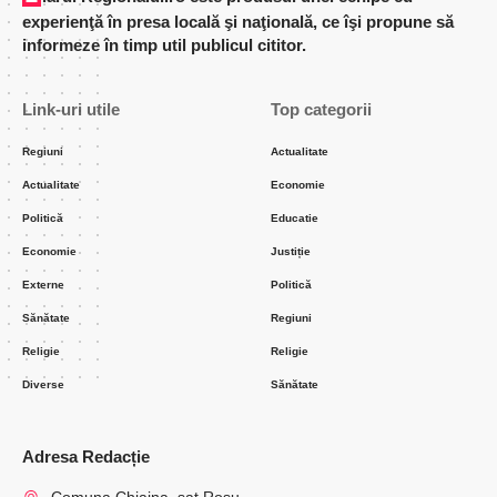
experienţă în presa locală şi naţională, ce îşi propune să
informeze în timp util publicul cititor.
Link-uri utile
Top categorii
Regiuni
Actualitate
Actualitate
Economie
Politică
Educatie
Economie
Justiție
Externe
Politică
Sănătate
Regiuni
Religie
Religie
Diverse
Sănătate
Adresa Redacție