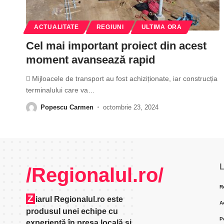
ACTUALITATE
REGIUNI
ULTIMA ORA
Cel mai important proiect din acest
moment avansează rapid
 Mijloacele de transport au fost achiziționate, iar construcția
terminalului care va
…
Popescu Carmen
octombrie 23, 2024
L
/Regionalul.ro/
R
Z
iarul Regionalul.ro este
A
produsul unei echipe cu
P
experienţă în presa locală şi