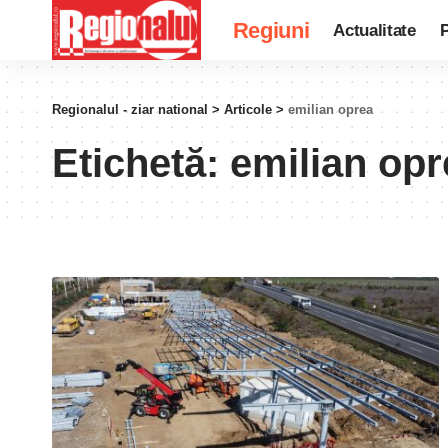
Regiuni
Actualitate
P
Regionalul - ziar national
>
Articole
>
emilian oprea
Etichetă:
emilian opr