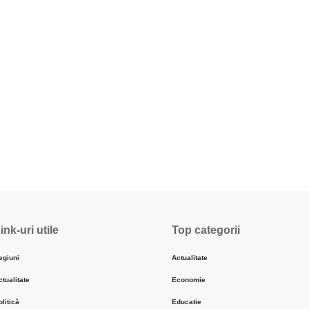
ink-uri utile
Top categorii
egiuni
Actualitate
ctualitate
Economie
olitică
Educatie