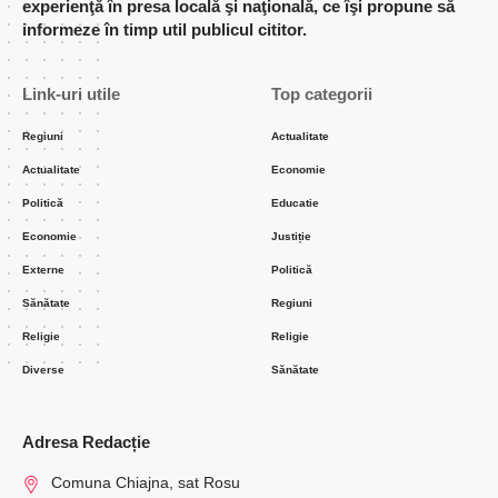
experienţă în presa locală şi naţională, ce îşi propune să
informeze în timp util publicul cititor.
Link-uri utile
Top categorii
Regiuni
Actualitate
Actualitate
Economie
Politică
Educatie
Economie
Justiție
Externe
Politică
Sănătate
Regiuni
Religie
Religie
Diverse
Sănătate
Adresa Redacție
Comuna Chiajna, sat Rosu