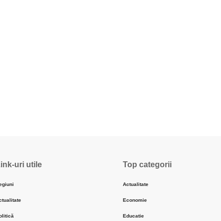
ink-uri utile
Top categorii
egiuni
Actualitate
ctualitate
Economie
olitică
Educatie