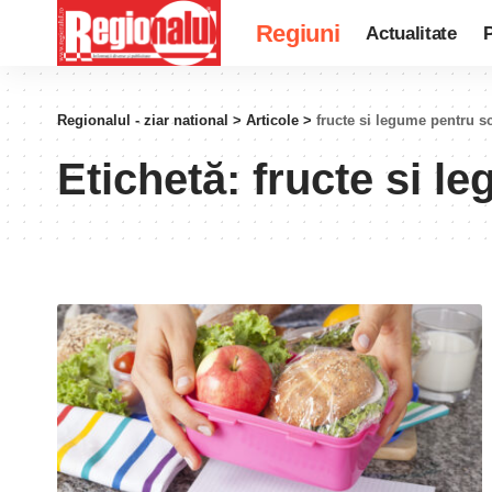
Regiuni
Actualitate
P
Regionalul - ziar national
>
Articole
>
fructe si legume pentru sc
Etichetă:
fructe si l