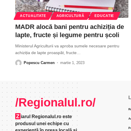
ACTUALITATE
AGRICULTURĂ
EDUCATIE
MADR alocă bani pentru achiziția de
lapte, fructe și legume pentru școli
Ministerul Agriculturii va aproba sumele necesare pentru
achiziția de lapte proaspăt, fructe
…
Popescu Carmen
martie 1, 2023
L
/Regionalul.ro/
R
Z
iarul Regionalul.ro este
A
produsul unei echipe cu
P
experienţă în presa locală şi