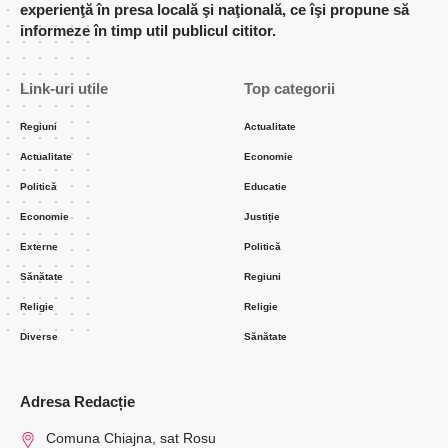
experienţă în presa locală şi naţională, ce îşi propune să
informeze în timp util publicul cititor.
Link-uri utile
Top categorii
Regiuni
Actualitate
Actualitate
Economie
Politică
Educatie
Economie
Justiție
Externe
Politică
Sănătate
Regiuni
Religie
Religie
Diverse
Sănătate
Adresa Redacție
Comuna Chiajna, sat Rosu