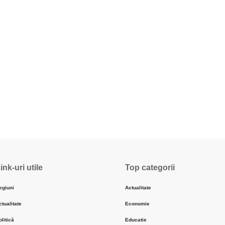
ink-uri utile
Top categorii
egiuni
Actualitate
ctualitate
Economie
olitică
Educatie