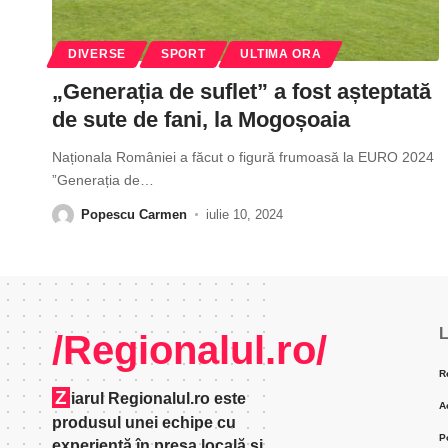
DIVERSE
SPORT
ULTIMA ORA
„Generația de suflet” a fost așteptată
de sute de fani, la Mogoșoaia
Naționala României a făcut o figură frumoasă la EURO 2024
”Generația de
…
Popescu Carmen
iulie 10, 2024
L
/Regionalul.ro/
R
Z
iarul Regionalul.ro este
A
produsul unei echipe cu
P
experienţă în presa locală şi