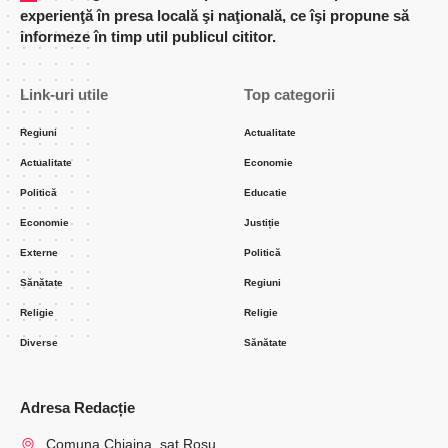
experienţă în presa locală şi naţională, ce îşi propune să
informeze în timp util publicul cititor.
Link-uri utile
Top categorii
Regiuni
Actualitate
Actualitate
Economie
Politică
Educatie
Economie
Justiție
Externe
Politică
Sănătate
Regiuni
Religie
Religie
Diverse
Sănătate
Adresa Redacție
Comuna Chiajna, sat Rosu